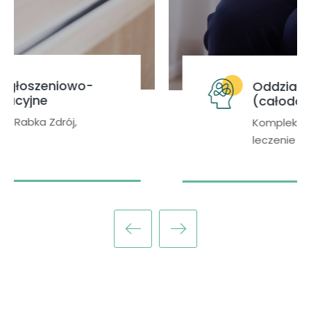
Oddział psychiatrii
(całodobowy)
Kompleksowa diagnostyka i
leczenie