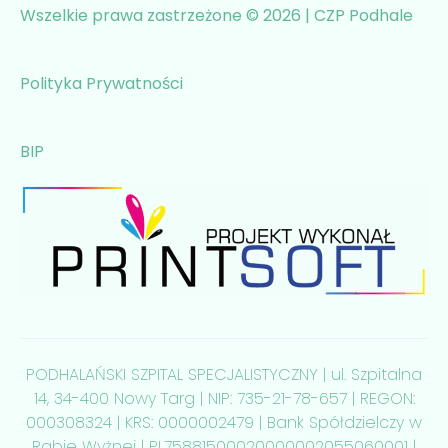
Wszelkie prawa zastrzeżone © 2026 | CZP Podhale
Polityka Prywatności
BIP
PODHALAŃSKI SZPITAL SPECJALISTYCZNY | ul. Szpitalna
14, 34-400 Nowy Targ | NIP: 735-21-78-657 | REGON:
000308324 | KRS: 0000002479 | Bank Spółdzielczy w
Rabie Wyżnej | PL75881500020000002055060001 |