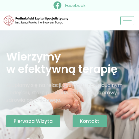
Facebook
Wierzymy
w efektywną terapię
Skupiamy się na relacji, zaufaniu i indywidualnym
podejściu, które prowadzi do trwałej poprawy
zdrowia psychicznego.
Pierwsza Wizyta
Kontakt