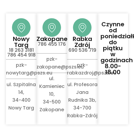
Czynne
od
poniedział
Nowy
Zakopane
Rabka
do
Targ
786 455 176
Zdrój
piątku
18 263 3181
690 536 719
w
786 454 918
pzk-
godzinach
pzk-
pzk-
8.00-
zakopane@pszs.eu
18.00
nowytarg@pszs.eu
rabkazdroj@pszs.eu
ul.
ul. Szpitalna
ul. Profesora
Kamieniec
14,
Jana
10,
34-400
Rudnika 3b,
34-500
Nowy Targ
34-700
Zakopane
Rabka-Zdrój