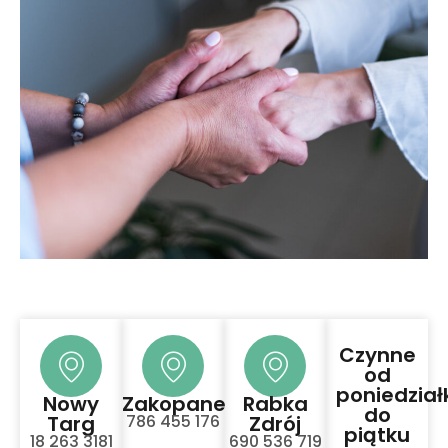
Czynne
od
poniedział
Nowy
Zakopane
Rabka
do
Targ
786 455 176
Zdrój
piątku
18 263 3181
690 536 719