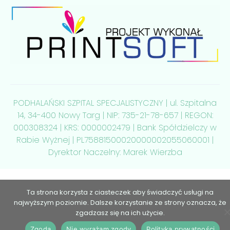
PODHALAŃSKI SZPITAL SPECJALISTYCZNY | ul. Szpitalna
14, 34-400 Nowy Targ | NIP: 735-21-78-657 | REGON:
000308324 | KRS: 0000002479 | Bank Spółdzielczy w
Rabie Wyżnej | PL75881500020000002055060001 |
Dyrektor Naczelny: Marek Wierzba
Ta strona korzysta z ciasteczek aby świadczyć usługi na
najwyższym poziomie. Dalsze korzystanie ze strony oznacza, że
zgadzasz się na ich użycie.
Zgoda
Nie wyrażam zgody
Polityka prywatności