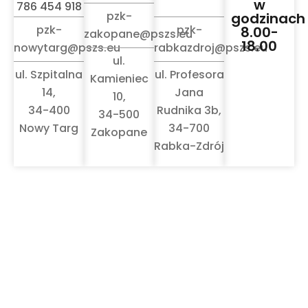
w
786 454 918
pzk-
godzinach
pzk-
pzk-
8.00-
zakopane@pszs.eu
18.00
nowytarg@pszs.eu
rabkazdroj@pszs.eu
ul.
ul. Szpitalna
ul. Profesora
Kamieniec
14,
Jana
10,
34-400
Rudnika 3b,
34-500
Nowy Targ
34-700
Zakopane
Rabka-Zdrój